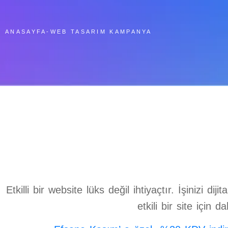
ANASAYFA
-
WEB TASARIM KAMPANYA
Etkilli bir website lüks değil ihtiyaçtır. İşinizi d
etkili bir site için 