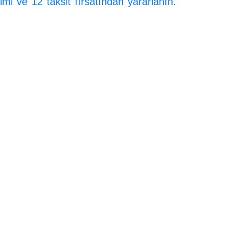
imi ve 12 taksit
fırsatından yararlanın.