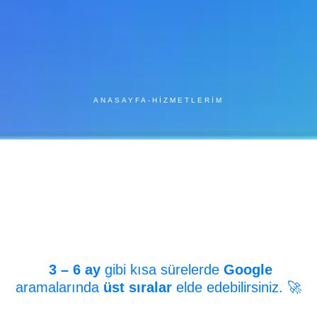
ANASAYFA
-
HIZMETLERIM
3 – 6 ay
gibi kısa sürelerde
Google
aramalarında
üst sıralar
elde edebilirsiniz. 🚀